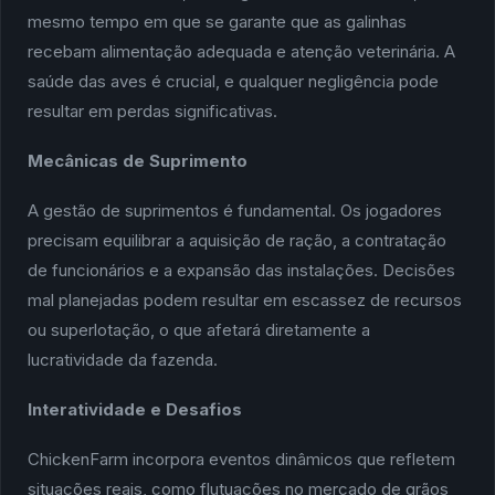
mesmo tempo em que se garante que as galinhas
recebam alimentação adequada e atenção veterinária. A
saúde das aves é crucial, e qualquer negligência pode
resultar em perdas significativas.
Mecânicas de Suprimento
A gestão de suprimentos é fundamental. Os jogadores
precisam equilibrar a aquisição de ração, a contratação
de funcionários e a expansão das instalações. Decisões
mal planejadas podem resultar em escassez de recursos
ou superlotação, o que afetará diretamente a
lucratividade da fazenda.
Interatividade e Desafios
ChickenFarm incorpora eventos dinâmicos que refletem
situações reais, como flutuações no mercado de grãos