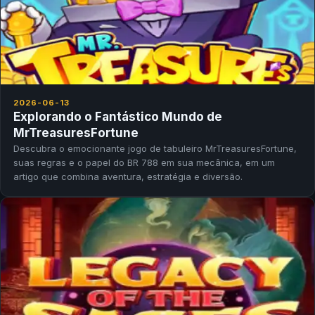
2026-06-13
Explorando o Fantástico Mundo de
MrTreasuresFortune
Descubra o emocionante jogo de tabuleiro MrTreasuresFortune,
suas regras e o papel do BR 788 em sua mecânica, em um
artigo que combina aventura, estratégia e diversão.