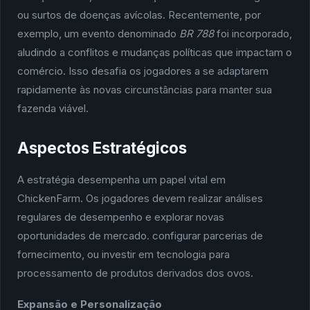
ou surtos de doenças avícolas. Recentemente, por
exemplo, um evento denominado
BR 788
foi incorporado,
aludindo a conflitos e mudanças políticas que impactam o
comércio. Isso desafia os jogadores a se adaptarem
rapidamente às novas circunstâncias para manter sua
fazenda viável.
Aspectos Estratégicos
A estratégia desempenha um papel vital em
ChickenFarm. Os jogadores devem realizar análises
regulares de desempenho e explorar novas
oportunidades de mercado. configurar parcerias de
fornecimento, ou investir em tecnologia para
processamento de produtos derivados dos ovos.
Expansão e Personalização