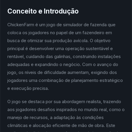
Conceito e Introdução
ChickenFarm é um jogo de simulador de fazenda que
coloca os jogadores no papel de um fazendeiro em
busca de otimizar sua produção avícola. O objetivo
principal é desenvolver uma operação sustentável e
rentável, cuidando das galinhas, construindo instalações
adequadas e expandindo o negócio. Com o avanço do
jogo, os níveis de dificuldade aumentam, exigindo dos
jogadores uma combinação de planejamento estratégico
e execução precisa.
O jogo se destaca por sua abordagem realista, trazendo
aos jogadores desafios inspirados no mundo real, como o
manejo de recursos, a adaptação às condições
climáticas e alocação eficiente de mão de obra. Este