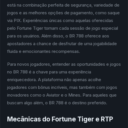
está na combinação perfeita de segurança, variedade de
jogos e as melhores opções de pagamento, como saque
via PIX. Experiências únicas como aquelas oferecidas
pelo Fortune Tiger tornam cada sessão de jogo especial
para os usuários. Além disso, o BR 788 oferece aos
apostadores a chance de desfrutar de uma jogabilidade
fluida e emocionantes recompensas.
Para novos jogadores, entender as oportunidades e jogos
no BR 788 é a chave para uma experiência
enriquecedora. A plataforma não apenas acolhe
jogadores com bônus incríveis, mas também com jogos
inovadores como o Aviator e o Mines. Para aqueles que
buscam algo além, o BR 788 é o destino preferido.
Mecânicas do Fortune Tiger e RTP