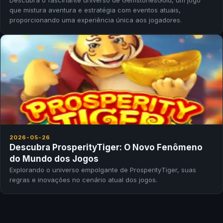
Descubra o fascinante universo de GemstonesGold, um jogo
que mistura aventura e estratégia com eventos atuais,
proporcionando uma experiência única aos jogadores.
2026-05-26
Descubra ProsperityTiger: O Novo Fenômeno
do Mundo dos Jogos
Explorando o universo empolgante de ProsperityTiger, suas
regras e inovações no cenário atual dos jogos.