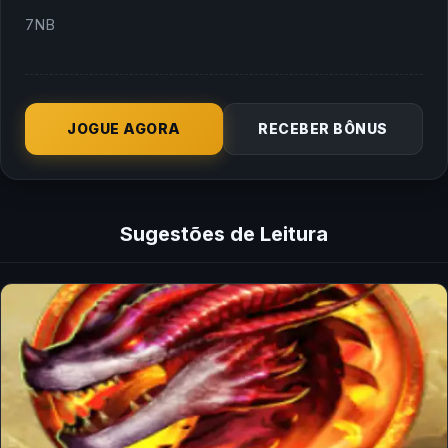
7NB
JOGUE AGORA
RECEBER BÔNUS
Sugestões de Leitura