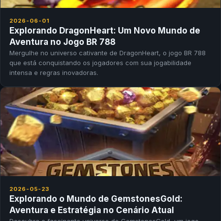
2026-06-01
Explorando DragonHeart: Um Novo Mundo de
Aventura no Jogo BR 788
Mergulhe no universo cativante de DragonHeart, o jogo BR 788
que está conquistando os jogadores com sua jogabilidade
intensa e regras inovadoras.
2026-05-23
Explorando o Mundo de GemstonesGold:
Aventura e Estratégia no Cenário Atual