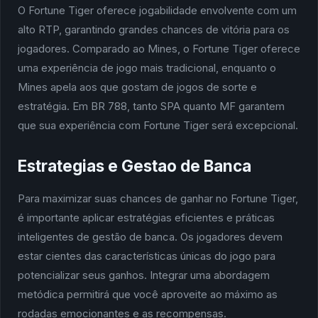
O Fortune Tiger oferece jogabilidade envolvente com um
alto RTP, garantindo grandes chances de vitória para os
jogadores. Comparado ao Mines, o Fortune Tiger oferece
uma experiência de jogo mais tradicional, enquanto o
Mines apela aos que gostam de jogos de sorte e
estratégia. Em BR 788, tanto SPA quanto MF garantem
que sua experiência com Fortune Tiger será excepcional.
Estrategias e Gestao de Banca
Para maximizar suas chances de ganhar no Fortune Tiger,
é importante aplicar estratégias eficientes e práticas
inteligentes de gestão de banca. Os jogadores devem
estar cientes das características únicas do jogo para
potencializar seus ganhos. Integrar uma abordagem
metódica permitirá que você aproveite ao máximo as
rodadas emocionantes e as recompensas.