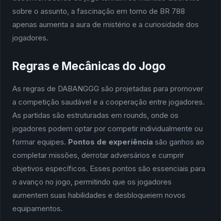
sobre o assunto, a fascinação em torno de BR 788
apenas aumenta a aura de mistério e a curiosidade dos
jogadores.
Regras e Mecânicas do Jogo
As regras de DABANGGG são projetadas para promover
a competição saudável e a cooperação entre jogadores.
As partidas são estruturadas em rounds, onde os
jogadores podem optar por competir individualmente ou
formar equipes.
Pontos de experiência
são ganhos ao
completar missões, derrotar adversários e cumprir
objetivos específicos. Esses pontos são essenciais para
o avanço no jogo, permitindo que os jogadores
aumentem suas habilidades e desbloqueiem novos
equipamentos.