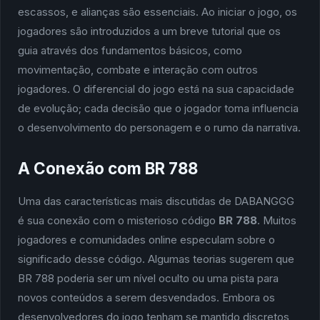
escassos, e alianças são essenciais. Ao iniciar o jogo, os
jogadores são introduzidos a um breve tutorial que os
guia através dos fundamentos básicos, como
movimentação, combate e interação com outros
jogadores. O diferencial do jogo está na sua capacidade
de evolução; cada decisão que o jogador toma influencia
o desenvolvimento do personagem e o rumo da narrativa.
A Conexão com BR 788
Uma das características mais discutidas de DABANGGG
é sua conexão com o misterioso código
BR 788
. Muitos
jogadores e comunidades online especulam sobre o
significado desse código. Algumas teorias sugerem que
BR 788 poderia ser um nível oculto ou uma pista para
novos conteúdos a serem desvendados. Embora os
desenvolvedores do jogo tenham se mantido discretos