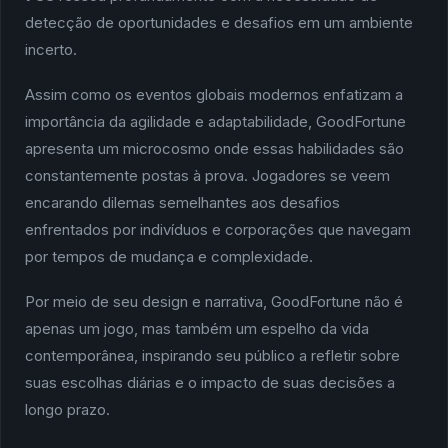
detecção de oportunidades e desafios em um ambiente
incerto.
Assim como os eventos globais modernos enfatizam a
importância da agilidade e adaptabilidade, GoodFortune
apresenta um microcosmo onde essas habilidades são
constantemente postas à prova. Jogadores se veem
encarando dilemas semelhantes aos desafios
enfrentados por indivíduos e corporações que navegam
por tempos de mudança e complexidade.
Por meio de seu design e narrativa, GoodFortune não é
apenas um jogo, mas também um espelho da vida
contemporânea, inspirando seu público a refletir sobre
suas escolhas diárias e o impacto de suas decisões a
longo prazo.