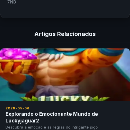
7NB
Artigos Relacionados
2026-05-06
Explorando o Emocionante Mundo de
Luckyjaguar2
Descubra a emoção e as regras do intrigante jogo