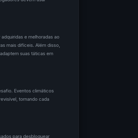
 adquiridas e melhoradas ao
as mais difíceis. Além disso,
 adaptem suas táticas em
safio. Eventos climáticos
evisível, tornando cada
sados para desbloquear