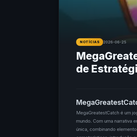
NOTÍCIAS
2026-06-25
MegaGreate
de Estratég
MegaGreatestCatc
MegaGreatestCatch é um jogo
mundo. Com uma narrativa en
única, combinando elementos