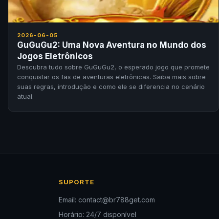
2026-06-05
GuGuGu2: Uma Nova Aventura no Mundo dos
Jogos Eletrônicos
Descubra tudo sobre GuGuGu2, o esperado jogo que promete
conquistar os fãs de aventuras eletrônicas. Saiba mais sobre
suas regras, introdução e como ele se diferencia no cenário
atual.
SUPORTE
Email: contact@br788get.com
Horário: 24/7 disponível