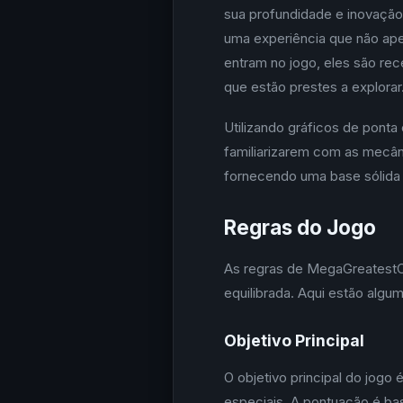
sua profundidade e inovação.
uma experiência que não ape
entram no jogo, eles são re
que estão prestes a explorar
Utilizando gráficos de ponta 
familiarizarem com as mecânic
fornecendo uma base sólida
Regras do Jogo
As regras de MegaGreatestCa
equilibrada. Aqui estão algum
Objetivo Principal
O objetivo principal do jogo
especiais. A pontuação é bas