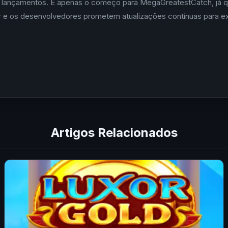
s lançamentos. É apenas o começo para MegaGreatestCatch, já 
r e os desenvolvedores prometem atualizações contínuas para e
Artigos Relacionados