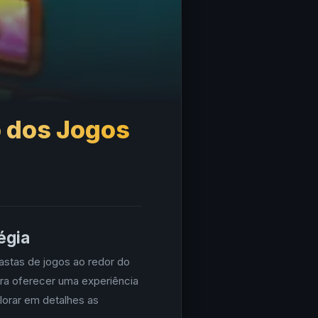
 dos Jogos
égia
astas de jogos ao redor do
ara oferecer uma experiência
orar em detalhes as