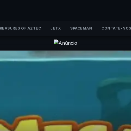
REASURES OF AZTEC
JETX
SPACEMAN
CONTATE-NO