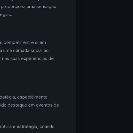
e proporciona uma sensação
égias.
 competir entre si em
ona uma camada social ao
r nas suas experiências de
tratégia, especialmente
 sido destaque em eventos de
ntura e estratégia, criando