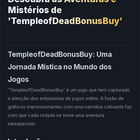
Mistérios de
'TempleofDeadBonusBuy'
TempleofDeadBonusBuy: Uma
Jornada Mística no Mundo dos
Jogos
'TempleofDeadBonusBuy' é um jogo que tem capturado
a atenção dos entusiastas de jogos online. A fusão de
gráficos impressionantes com uma narrativa cativante faz
com que cada rodada se torne uma aventura
inesquecível.