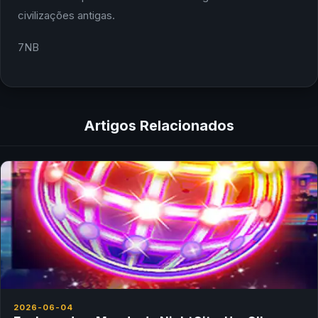
civilizações antigas.
7NB
Artigos Relacionados
2026-06-04