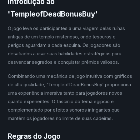
Introdução ao
'TempleofDeadBonusBuy'
O jogo leva os participantes a uma viagem pelas ruínas
antigas de um templo misterioso, onde tesouros e
perigos aguardam a cada esquina. Os jogadores são
desafiados a usar suas habilidades estratégicas para
desvendar segredos e conquistar prêmios valiosos.
Combinando uma mecânica de jogo intuitiva com gráficos
de alta qualidade, 'TempleofDeadBonusBuy' proporciona
uma experiência imersiva tanto para jogadores novos
quanto experientes. O fascínio do tema egípcio é
complementado por efeitos sonoros intrigantes que
mantêm os jogadores no limite de suas cadeiras.
Regras do Jogo