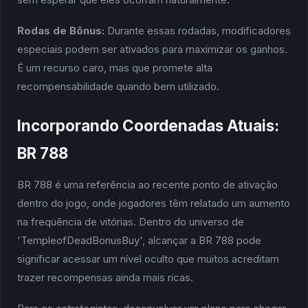
Rodas de Bônus:
Durante essas rodadas, modificadores
especiais podem ser ativados para maximizar os ganhos.
É um recurso caro, mas que promete alta
recompensabilidade quando bem utilizado.
Incorporando Coordenadas Atuais:
BR 788
BR 788 é uma referência ao recente ponto de ativação
dentro do jogo, onde jogadores têm relatado um aumento
na frequência de vitórias. Dentro do universo de
'TempleofDeadBonusBuy', alcançar a BR 788 pode
significar acessar um nível oculto que muitos acreditam
trazer recompensas ainda mais ricas.