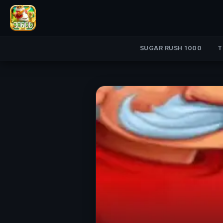
SUGAR RUSH 1000
T