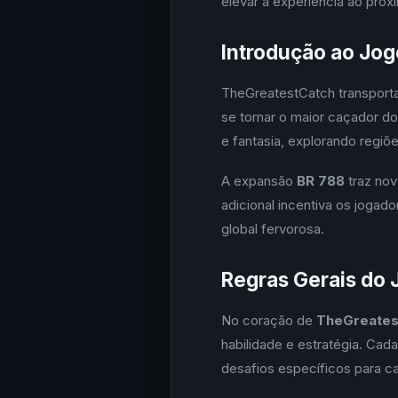
elevar a experiência ao próxi
Introdução ao Jog
TheGreatestCatch transporta 
se tornar o maior caçador d
e fantasia, explorando regiõ
A expansão
BR 788
traz nov
adicional incentiva os jogad
global fervorosa.
Regras Gerais do 
No coração de
TheGreates
habilidade e estratégia. Cad
desafios específicos para ca