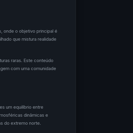
 onde o objetivo principal é
lhado que mistura realidade
turas raras. Este conteúdo
nteragem com uma comunidade
s um equilíbrio entre
tmosféricas dinâmicas e
as do extremo norte.