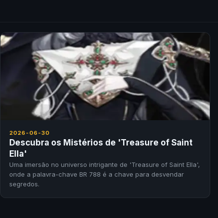
2026-06-30
Descubra os Mistérios de 'Treasure of Saint
Ella'
Uma imersão no universo intrigante de 'Treasure of Saint Ella',
onde a palavra-chave BR 788 é a chave para desvendar
segredos.