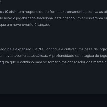
s.
estCatch
tem respondido de forma extremamente positiva às atu
do novo e jogabilidade tradicional está criando um ecossistema 
que um novo evento é lançado.
ado pela expansão BR 788, continua a cultivar uma base de jogad
rar novas aventuras aquáticas. A profundidade estratégica do jo
segura que o caminho para se tornar o maior caçador dos mares 